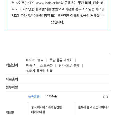
본 사이트(LoTIS. www.lotis.or.kr)의 콘텐츠는 무단 복제, 전송, 배
포 기타 저작권법에 위반되는 방법으로 사용할 경우 저작권법 제 13
6조에 따라 5년 이하의 징역 또는 5천만원 이하의 벌금에 처해질 수
있습니다.
네이버 NFA
쿠팡 물류 내재화
핵심단어
배송 서비스 표준화
단가·SLA 통제
생태계 통제권 회복
자료출처
첨부파일
등록일순↓
조회수순
중국 이커머스에서 발견한
물류가 들고 있는 데이터의 무
데이터의 힘
집필진